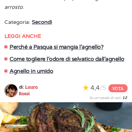
arrosto
.
Categoria:
Secondi
LEGGI ANCHE
Perché a Pasqua si mangia l'agnello?
Come togliere l'odore di selvatico dall'agnello
Agnello in umido
Laura
4,4
/5
di:
VOTA
Rossi
Su un totale di voti:
12