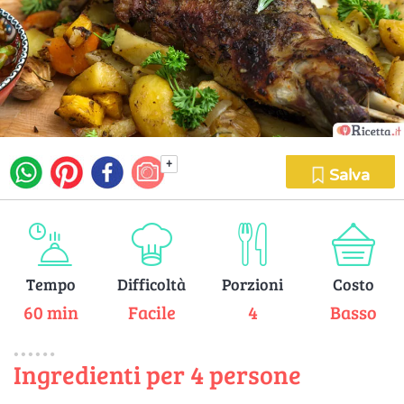
+
Salva
Tempo
Difficoltà
Porzioni
Costo
60 min
Facile
4
Basso
Ingredienti per 4 persone