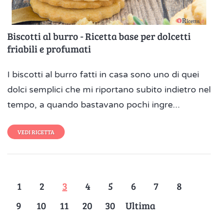
Biscotti al burro - Ricetta base per dolcetti
friabili e profumati
I biscotti al burro fatti in casa sono uno di quei
dolci semplici che mi riportano subito indietro nel
tempo, a quando bastavano pochi ingre...
VEDI RICETTA
1
2
3
4
5
6
7
8
9
10
11
20
30
Ultima