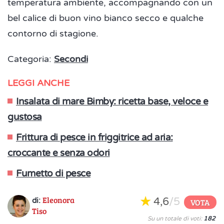
temperatura ambiente, accompagnando con un
bel calice di buon vino bianco secco e qualche
contorno di stagione.
Categoria:
Secondi
LEGGI ANCHE
Insalata di mare Bimby: ricetta base, veloce e
gustosa
Frittura di pesce in friggitrice ad aria:
croccante e senza odori
Fumetto di pesce
Eleonora
4,6
/5
di:
VOTA
Tiso
Su un totale di voti:
182