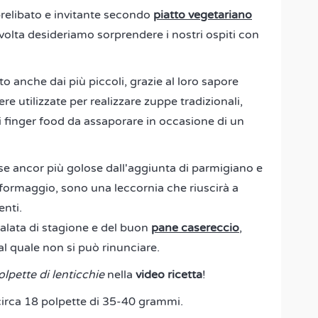
relibato e invitante secondo
piatto vegetariano
olta desideriamo sorprendere i nostri ospiti con
anche dai più piccoli, grazie al loro sapore
e utilizzate per realizzare zuppe tradizionali,
ei finger food da assaporare in occasione di un
ese ancor più golose dall'aggiunta di parmigiano e
di formaggio, sono una leccornia che riuscirà a
enti.
lata di stagione e del buon
pane casereccio
,
al quale non si può rinunciare.
olpette di lenticchie
nella
video ricetta
!
circa 18 polpette di 35-40 grammi.