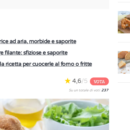
trice ad aria, morbide e saporite
 filante: sfiziose e saporite
 ricetta per cuocerle al forno o fritte
4,6
/5
VOTA
Su un totale di voti:
237