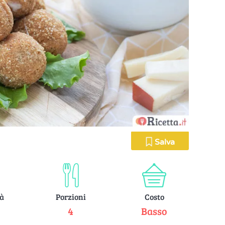
Salva
tà
Porzioni
Costo
e
4
Basso