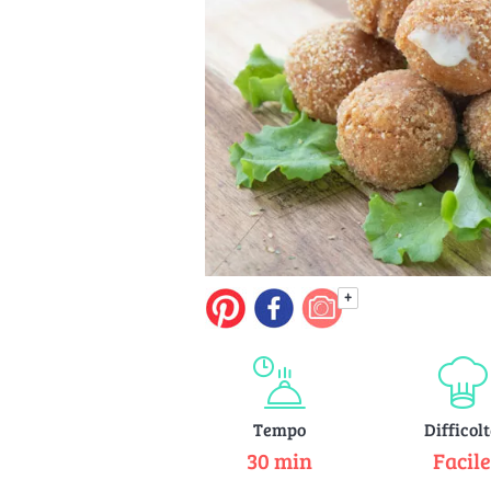
+
Tempo
Difficol
30 min
Facil