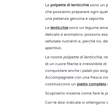
Le
polpette di lenticchie
sono un p
che possiamo preparare ogni qualv
una pietanza genuina e saporita.
Le
lenticchie
sono un legume amato 
delicato e aromatico; possono esser
vellutate nutrienti e, perché no, d
aperitivo.
Le nostre
polpette di lenticchie
, r
di un cuore filante e irresistibile 
conquistare anche i palati più esig
Accompagnate con una fresca insa
costituiscono un
piatto completo
Scopriamo insieme come fare le
p
Con le dosi indicate si ottengono 