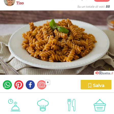
Tiso
Su un totale di voti:
55
+
Salva