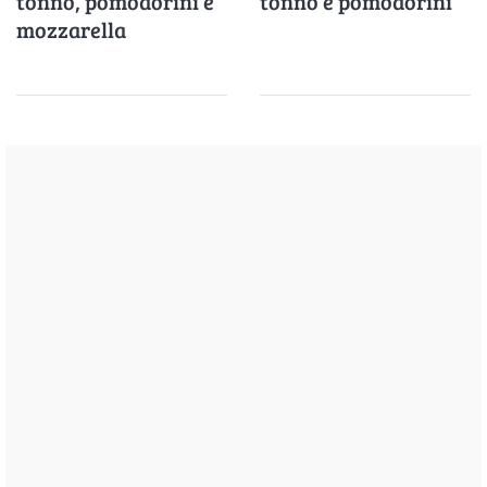
tonno, pomodorini e
tonno e pomodorini
mozzarella