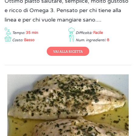
Ottimo piatto salutare, semplice, molto gustoso
e ricco di Omega 3. Pensato per chi tiene alla
linea e per chi vuole mangiare sano....
Tempo:
35 min
Difficoltà:
Facile
Costo:
Basso
Num. ingredienti:
8
VAI ALLA RICETTA