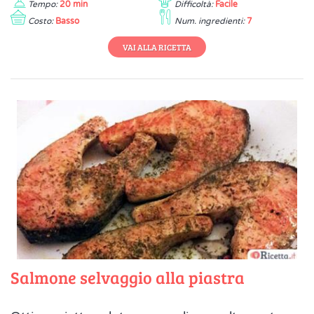
Tempo:
20 min
Difficoltà:
Facile
Costo:
Basso
Num. ingredienti:
7
VAI ALLA RICETTA
Salmone selvaggio alla piastra