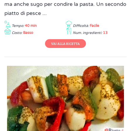
ma anche sugo per condire la pasta. Un secondo
piatto di pesce ...
Tempo:
40 min
Difficoltà:
Facile
Costo:
Basso
Num. ingredienti:
13
VAI ALLA RICETTA