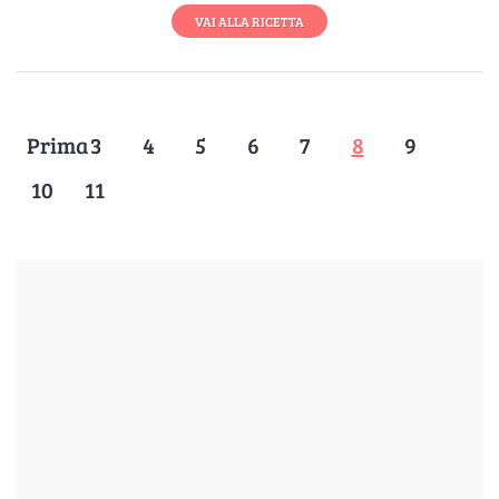
VAI ALLA RICETTA
Prima
3
4
5
6
7
8
9
10
11