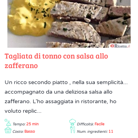
Tagliata di tonno con salsa allo
zafferano
Un ricco secondo piatto , nella sua semplicità...
accompagnato da una deliziosa salsa allo
zafferano. L'ho assaggiata in ristorante, ho
voluto replic...
Tempo:
25 min
Difficoltà:
Facile
Costo:
Basso
Num. ingredienti:
11