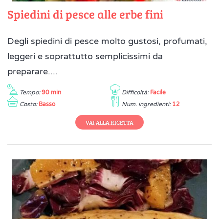
Spiedini di pesce alle erbe fini
Degli spiedini di pesce molto gustosi, profumati,
leggeri e soprattutto semplicissimi da
preparare....
Tempo:
90 min
Difficoltà:
Facile
Costo:
Basso
Num. ingredienti:
12
VAI ALLA RICETTA