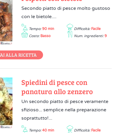
Secondo piatto di pesce molto gustoso
con le bietole....
Tempo:
90 min
Difficoltà:
Facile
Costo:
Basso
Num. ingredienti:
9
AI ALLA RICETTA
Spiedini di pesce con
panatura allo zenzero
Un secondo piatto di pesce veramente
sfizioso... semplice nella preparazione
soprattutto!...
Tempo:
40 min
Difficoltà:
Facile