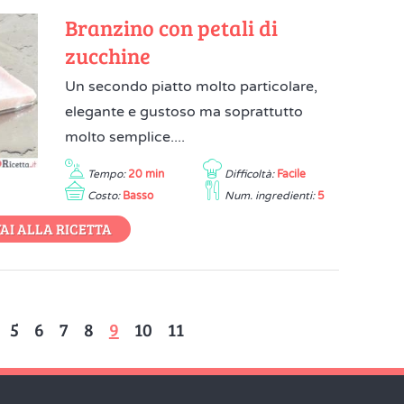
Branzino con petali di
zucchine
Un secondo piatto molto particolare,
elegante e gustoso ma soprattutto
molto semplice....
Tempo:
20 min
Difficoltà:
Facile
Costo:
Basso
Num. ingredienti:
5
AI ALLA RICETTA
5
6
7
8
9
10
11