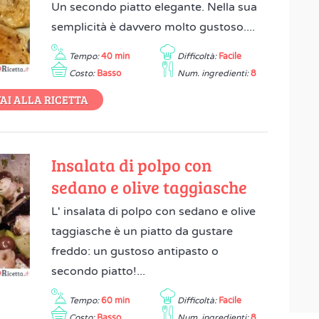
Un secondo piatto elegante. Nella sua
semplicità è davvero molto gustoso....
Tempo:
40 min
Difficoltà:
Facile
Costo:
Basso
Num. ingredienti:
8
AI ALLA RICETTA
Insalata di polpo con
sedano e olive taggiasche
L' insalata di polpo con sedano e olive
taggiasche è un piatto da gustare
freddo: un gustoso antipasto o
secondo piatto!...
Tempo:
60 min
Difficoltà:
Facile
Costo:
Basso
Num. ingredienti:
8