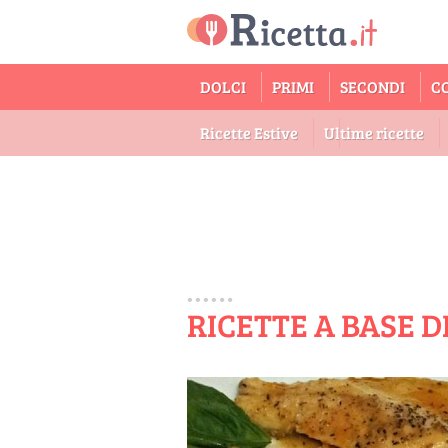
DOLCI
PRIMI
SECONDI
C
Ricette Estive
Ultime ricette
RICETTE A BASE D