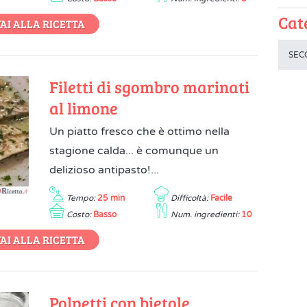
Cat
AI ALLA RICETTA
SEC
Filetti di sgombro marinati
al limone
Un piatto fresco che è ottimo nella
stagione calda... è comunque un
delizioso antipasto!...
Tempo:
25 min
Difficoltà:
Facile
Costo:
Basso
Num. ingredienti:
10
AI ALLA RICETTA
Polpetti con bietole