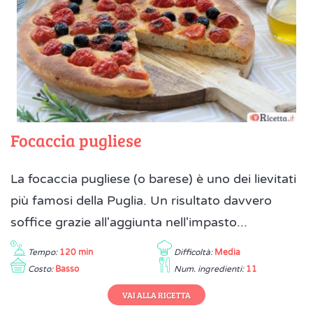
Focaccia pugliese
La focaccia pugliese (o barese) è uno dei lievitati
più famosi della Puglia. Un risultato davvero
soffice grazie all'aggiunta nell'impasto...
Tempo:
120 min
Difficoltà:
Media
Costo:
Basso
Num. ingredienti:
11
VAI ALLA RICETTA