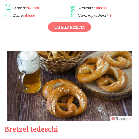
Tempo:
60 min
Difficoltà:
Media
Costo:
Basso
Num. ingredienti:
9
VAI ALLA RICETTA
Bretzel tedeschi