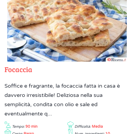
Focaccia
Soffice e fragrante, la focaccia fatta in casa è
davvero irresistibile! Deliziosa nella sua
semplicità, condita con olio e sale ed
eventualmente q...
Tempo:
90 min
Difficoltà:
Media
Costo:
Basso
Num. ingredienti:
10