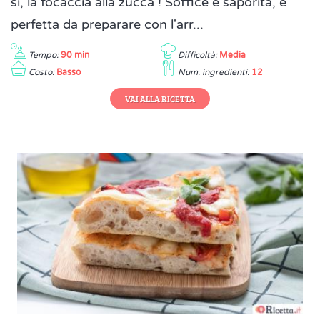
si, la focaccia alla zucca ! Soffice e saporita, è
perfetta da preparare con l'arr...
Tempo:
90 min
Difficoltà:
Media
Costo:
Basso
Num. ingredienti:
12
VAI ALLA RICETTA