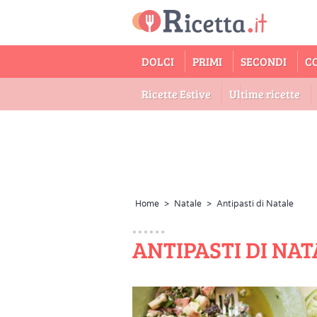
DOLCI
PRIMI
SECONDI
C
Ricette Estive
Ultime ricette
Home
>
Natale
>
Antipasti di Natale
ANTIPASTI DI NAT