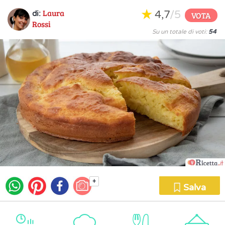
Laura
4,7
/5
di:
VOTA
Rossi
Su un totale di voti:
54
+
Salva