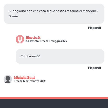
Buongiorno con che cosa si può sostituire farina di mandorle?
Grazie
Rispondi
Ricetta.it
ha scritto: lunedì 5 maggio 2025
Con farina 00
Rispondi
Michela Boni
lunedì 12 settembre 2022
Fatta e piaciuta molto. Il lievito, per chi è intollerante, posso
sostituirlo con bicarbonato? Se si quale devo comprare e la
quantità. Grazie.