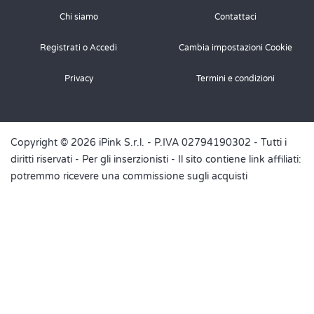
Chi siamo
Contattaci
Rispondi
Registrati o Accedi
Cambia impostazioni Cookie
Ricetta.it
ha scritto: martedì 13 settembre 2022
Privacy
Termini e condizioni
Ciao Michela, trovi un po' di consigli
nella nostra guida
per sostituire il lievito nei dolci
Copyright © 2026 iPink S.r.l. - P.IVA 02794190302 - Tutti i
diritti riservati -
Per gli inserzionisti
- Il sito contiene link affiliati:
Rispondi
potremmo ricevere una commissione sugli acquisti
Mariolina
venerdì 7 maggio 2021
Al posto del burro si può sostituire cn l'olio? E quanti litri?
Rispondi
Ricetta.it