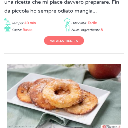
una ricetta che mi piace davvero preparare. Fin
da piccola ho sempre odiato mangia...
Tempo:
40 min
Difficoltà:
Facile
Costo:
Basso
Num. ingredienti:
8
VAI ALLA RICETTA