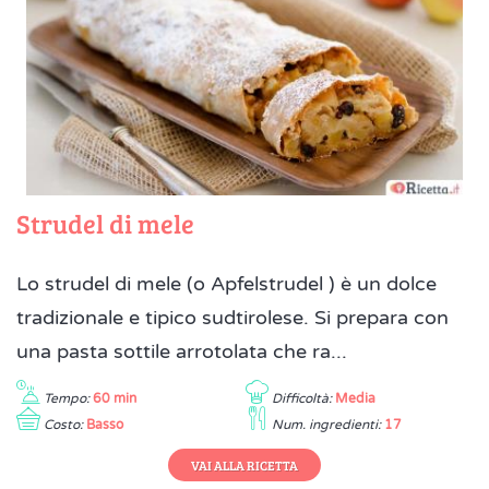
Strudel di mele
Lo strudel di mele (o Apfelstrudel ) è un dolce
tradizionale e tipico sudtirolese. Si prepara con
una pasta sottile arrotolata che ra...
Tempo:
60 min
Difficoltà:
Media
Costo:
Basso
Num. ingredienti:
17
VAI ALLA RICETTA