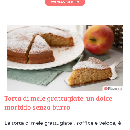
VAI ALLA RICETTA
Torta di mele grattugiate: un dolce
morbido senza burro
La torta di mele grattugiate , soffice e veloce, è