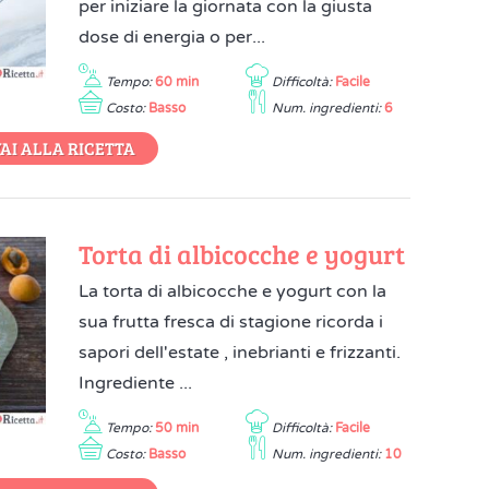
per iniziare la giornata con la giusta
dose di energia o per...
Tempo:
60 min
Difficoltà:
Facile
Costo:
Basso
Num. ingredienti:
6
AI ALLA RICETTA
Torta di albicocche e yogurt
La torta di albicocche e yogurt con la
sua frutta fresca di stagione ricorda i
sapori dell'estate , inebrianti e frizzanti.
Ingrediente ...
Tempo:
50 min
Difficoltà:
Facile
Costo:
Basso
Num. ingredienti:
10