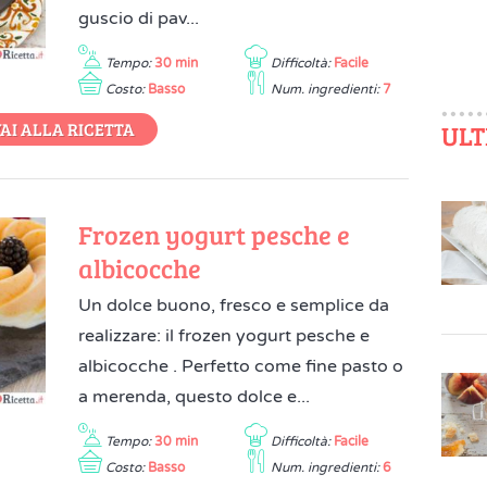
guscio di pav...
Tempo:
30 min
Difficoltà:
Facile
Costo:
Basso
Num. ingredienti:
7
AI ALLA RICETTA
ULT
Frozen yogurt pesche e
albicocche
Un dolce buono, fresco e semplice da
realizzare: il frozen yogurt pesche e
albicocche . Perfetto come fine pasto o
a merenda, questo dolce e...
Tempo:
30 min
Difficoltà:
Facile
Costo:
Basso
Num. ingredienti:
6