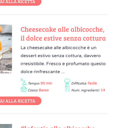
AI ALLA RICETTA
Cheesecake alle albicocche,
il dolce estive senza cottura
La cheesecake alle albicocche è un
dessert estivo senza cottura, davvero
irresistibile. Fresco e profumato questo
dolce rinfrescante ...
Tempo:
90 min
Difficoltà:
Facile
Costo:
Basso
Num. ingredienti:
14
AI ALLA RICETTA