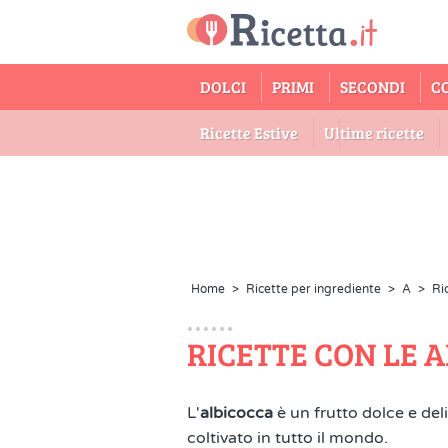
DOLCI
PRIMI
SECONDI
C
Ricette Estive
Ultime ricette
Home
>
Ricette per ingrediente
>
A
>
Ri
RICETTE CON LE 
L'
albicocca
è un frutto dolce e deli
coltivato in tutto il mondo.