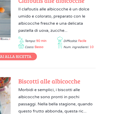
Clafoutis alle albicocche
Il clafoutis alle albicocche è un dolce
umido e colorato, preparato con le
albicocche fresche e una delicata
pastella di uova, zucche...
Tempo:
90 min
Difficoltà:
Facile
Costo:
Basso
Num. ingredienti:
10
AI ALLA RICETTA
Biscotti alle albicocche
Morbidi e semplici, i biscotti alle
albicocche sono pronti in pochi
passaggi. Nella bella stagione, quando
questo frutto abbonda, questa ric...