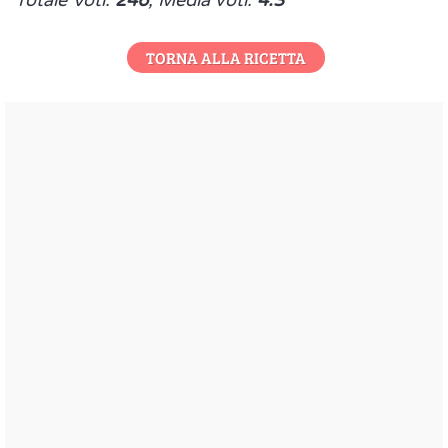
Totale Voti:
246
, Media voti:
4.3
TORNA ALLA RICETTA