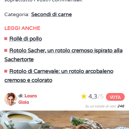
Categoria:
Secondi di carne
LEGGI ANCHE
Rollè di pollo
Rotolo Sacher, un rotolo cremoso ispirato alla
Sachertorte
Rotolo di Carnevale: un rotolo arcobaleno
cremoso e colorato
Laura
4,3
/5
di:
VOTA
Gioia
Su un totale di voti:
246