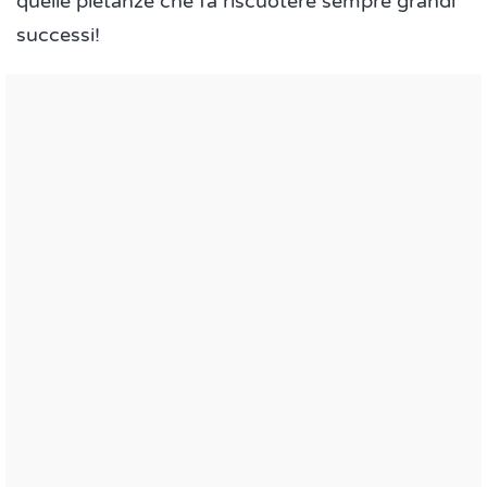
quelle pietanze che fa riscuotere sempre grandi
successi!