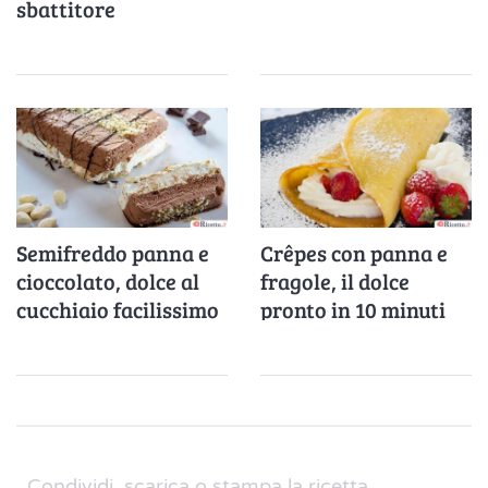
sbattitore
Semifreddo panna e
Crêpes con panna e
cioccolato, dolce al
fragole, il dolce
cucchiaio facilissimo
pronto in 10 minuti
che piace sempre a
tutti
Condividi, scarica o stampa la ricetta