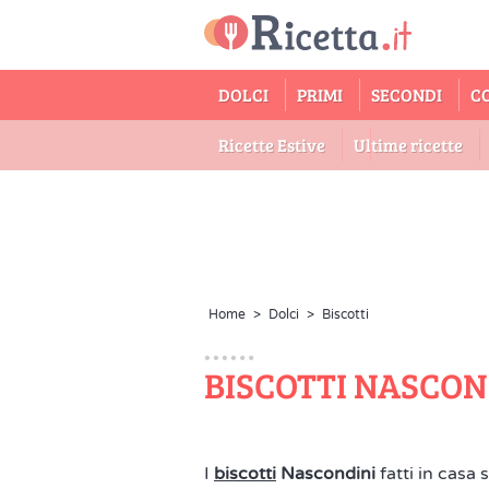
DOLCI
PRIMI
SECONDI
C
Ricette Estive
Ultime ricette
Home
>
Dolci
>
Biscotti
BISCOTTI NASCON
I
biscotti
Nascondini
fatti in casa 