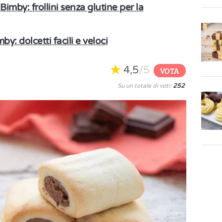
Bimby: frollini senza glutine per la
by: dolcetti facili e veloci
4,5
/5
VOTA
Su un totale di voti:
252