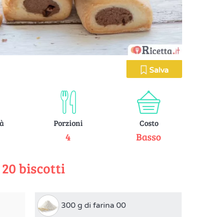
Salva
tà
Porzioni
Costo
e
4
Basso
 20 biscotti
300 g di farina 00