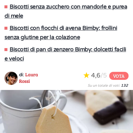
Biscotti senza zucchero con mandorle e purea
di mele
Biscotti con fiocchi di avena Bimby: frollini
senza glutine per la colazione
Biscotti di pan di zenzero Bimby: dolcetti facili
e veloci
Laura
4,6
/5
di:
VOTA
Rossi
Su un totale di voti:
132