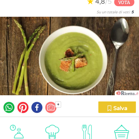
4,8
/5
VOTA
Su un totale di voti:
5
+
Salva