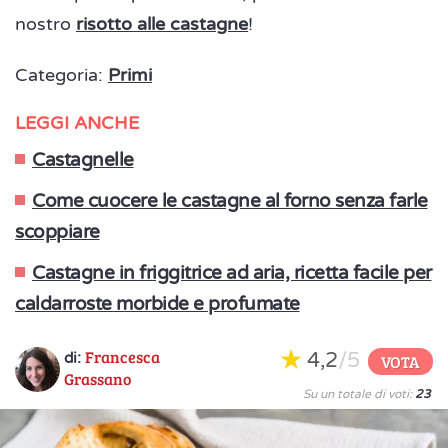
nostro
risotto alle castagne
!
Categoria:
Primi
LEGGI ANCHE
Castagnelle
Come cuocere le castagne al forno senza farle
scoppiare
Castagne in friggitrice ad aria, ricetta facile per
caldarroste morbide e profumate
Francesca
4,2
/5
di:
VOTA
Grassano
Su un totale di voti:
23