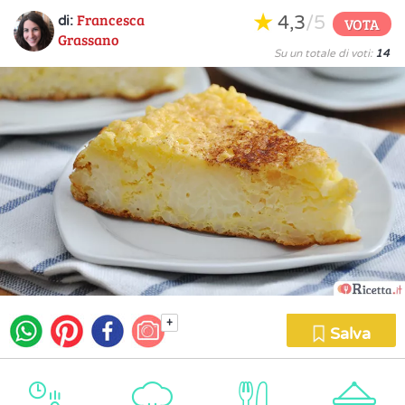
Francesca
4,3
/5
di:
VOTA
Grassano
Su un totale di voti:
14
+
Salva