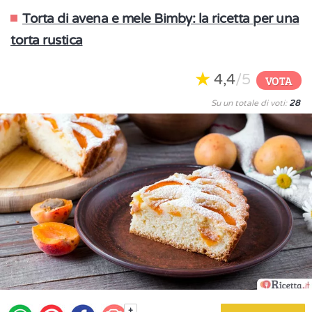
Torta di avena e mele Bimby: la ricetta per una
torta rustica
4,4
/5
VOTA
Su un totale di voti:
28
+