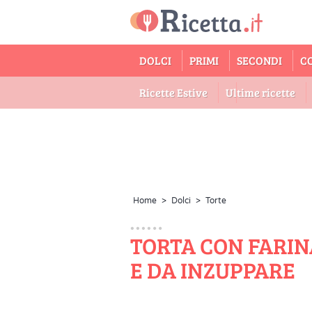
DOLCI
PRIMI
SECONDI
C
Ricette Estive
Ultime ricette
Home
>
Dolci
>
Torte
TORTA CON FARINA
E DA INZUPPARE