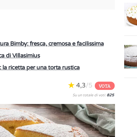
ura Bimby: fresca, cremosa e facilissima
a di Villasimius
la ricetta per una torta rustica
4,3
/5
VOTA
Su un totale di voti:
825