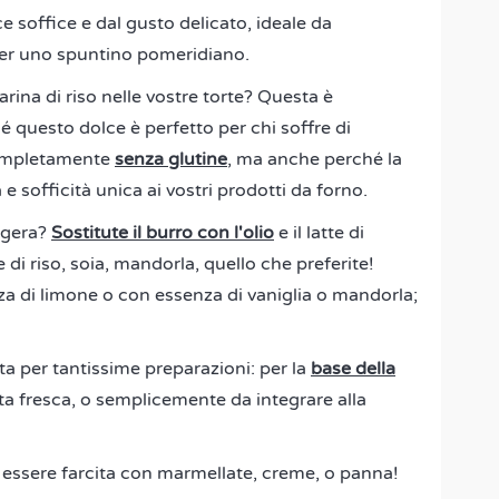
e soffice e dal gusto delicato, ideale da
 per uno spuntino pomeridiano.
arina di riso nelle vostre torte? Questa è
é questo dolce è perfetto per chi soffre di
 completamente
senza glutine
, ma anche perché la
e sofficità unica ai vostri prodotti da forno.
ggera?
Sostitute il burro con l'olio
e il latte di
 di riso, soia, mandorla, quello che preferite!
a di limone o con essenza di vaniglia o mandorla;
ata per tantissime preparazioni: per la
base della
asta fresca, o semplicemente da integrare alla
 essere farcita con marmellate, creme, o panna!