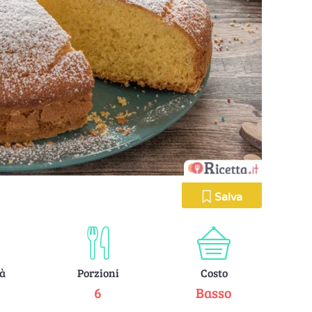
Salva
tà
Porzioni
Costo
e
6
Basso