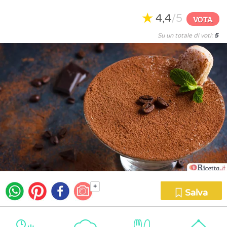
4,4
/5
VOTA
Su un totale di voti:
5
+
Salva