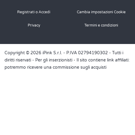
Rispondi
Registrati o Accedi
Cambia impostazioni Cookie
Ricetta.it
ha scritto: martedì 22 giugno 2021
Privacy
Termini e condizioni
Sì Daniela 😊
Copyright © 2026 iPink S.r.l. - P.IVA 02794190302 - Tutti i
Rispondi
diritti riservati -
Per gli inserzionisti
- Il sito contiene link affiliati:
Jessica
potremmo ricevere una commissione sugli acquisti
lunedì 6 luglio 2020
Vorrei sostituire la panna.. con cosa posso sostituirla?
Rispondi
Ricetta.it
ha scritto: lunedì 6 luglio 2020