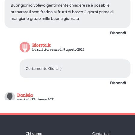
Buongiorno volevo gentilmente chiedere se è possibile
preparare il semifreddo ai frutti di bosco 2 giorni prima di
mangiarlo grazie mille buona giornata
Rispondi
Ricetta.it
ha scritto: venerdì 9 agosto 2024
Certamente Giulia :)
Rispondi
Daniela
martedì 22 giugno 2021
Ciao, vorrei sapere se il semifreddo posso farlo riposare in frigo
anziché nel freezer, magari 10/12 ore invece di 6. Grazie
Chi siamo
Contattaci