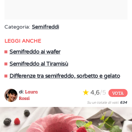
Categoria:
Semifreddi
LEGGI ANCHE
Semifreddo ai wafer
Semifreddo al Tiramisù
Differenze tra semifreddo, sorbetto e gelato
Laura
4,6
/5
di:
VOTA
Rossi
Su un totale di voti:
634