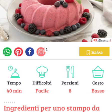
1
Salva
Tempo
Difficoltà
Porzioni
Costo
40 min
Facile
8
Basso
Ingredienti per uno stampo da