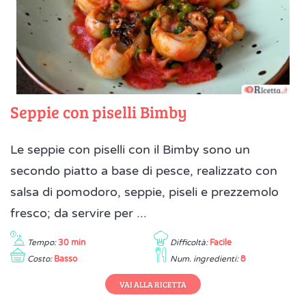
Seppie con piselli Bimby
Le seppie con piselli con il Bimby sono un
secondo piatto a base di pesce, realizzato con
salsa di pomodoro, seppie, piseli e prezzemolo
fresco; da servire per ...
Tempo:
30 min
Difficoltà:
Facile
Costo:
Basso
Num. ingredienti:
8
VAI ALLA RICETTA