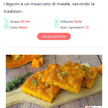
i legumi e un insaccato di maiale; secondo la
tradizion...
Tempo:
60 min
Difficoltà:
Facile
Costo:
Basso
Num. ingredienti:
10
VAI ALLA RICETTA