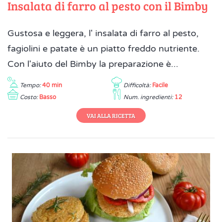
Insalata di farro al pesto con il Bimby
Gustosa e leggera, l' insalata di farro al pesto,
fagiolini e patate è un piatto freddo nutriente.
Con l'aiuto del Bimby la preparazione è...
Tempo:
40 min
Difficoltà:
Facile
Costo:
Basso
Num. ingredienti:
12
VAI ALLA RICETTA