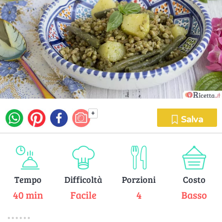
+
Salva
Tempo
Difficoltà
Porzioni
Costo
40 min
Facile
4
Basso