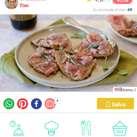
Tiso
Su un totale di voti:
49
+
Salva