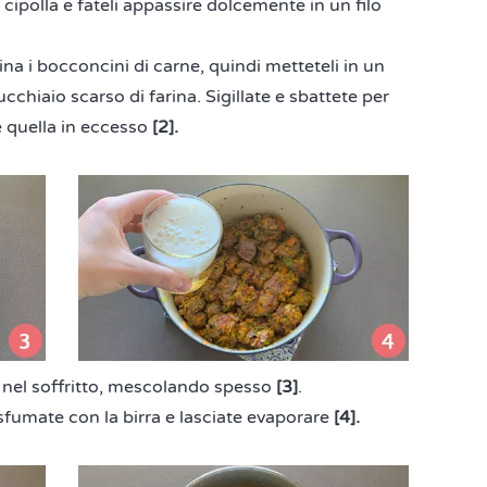
cipolla e fateli appassire dolcemente in un filo
a i bocconcini di carne, quindi metteteli in un
chiaio scarso di farina. Sigillate e sbattete per
e quella in eccesso
[2].
e nel soffritto, mescolando spesso
[3]
.
fumate con la birra e lasciate evaporare
[4].