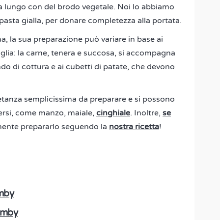
e a lungo con del brodo vegetale. Noi lo abbiamo
asta gialla, per donare completezza alla portata.
na, la sua preparazione può variare in base ai
amiglia: la carne, tenera e succosa, si accompagna
do di cottura e ai cubetti di patate, che devono
etanza semplicissima da preparare e si possono
iversi, come manzo, maiale,
cinghiale
. Inoltre,
se
lmente prepararlo seguendo la
nostra ricetta
!
imby
Bimby