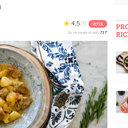
k
4,5
/5
VOTA
PR
RIC
Su un totale di voti:
717