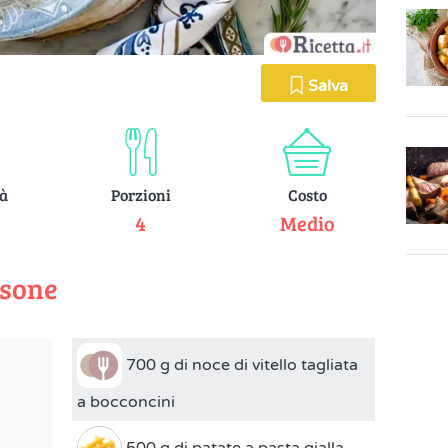
Salva
tà
Porzioni
Costo
e
4
Medio
rsone
700 g di noce di vitello tagliata
a bocconcini
500 g di patate a pasta gialla