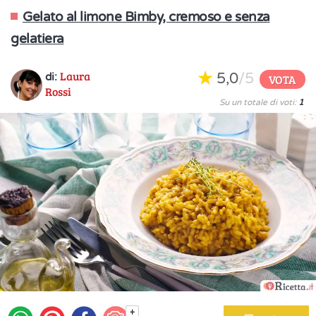
Gelato al limone Bimby, cremoso e senza
gelatiera
Laura
5,0
/5
di:
VOTA
Rossi
Su un totale di voti:
1
+