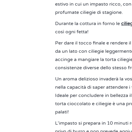
estivo in cui un impasto ricco, co
profumate ciliegie di stagione.
Durante la cottura in forno le
cilie
così ogni fetta!
Per dare il tocco finale e rendere 
da un lato con ciliegie leggermente 
accinge a mangiare la torta ciliegi
consistenze diverse dello stesso fru
Un aroma delizioso invaderà la vos
nella capacità di saper attendere 
Ideale per concludere in bellezza i
torta cioccolato e ciliegie è una p
palati!
L'impasto si prepara in 10 minuti 
privo di burro e non prevede aggiu