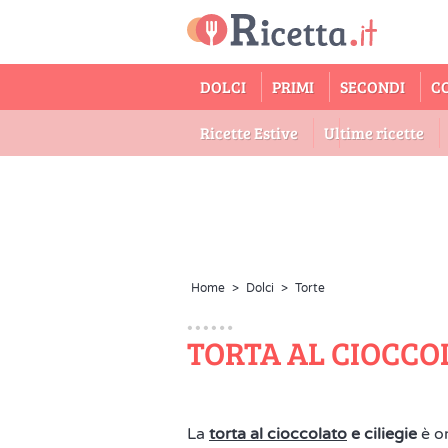
DOLCI
PRIMI
SECONDI
C
Ricette Estive
Ultime ricette
Home
>
Dolci
>
Torte
TORTA AL CIOCCOL
La
torta al cioccolato
e ciliegie
è or