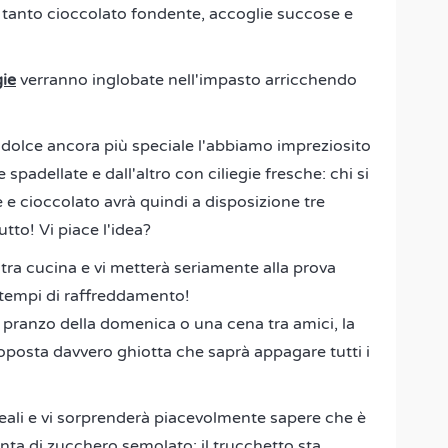
n tanto cioccolato fondente, accoglie succose e
gie
verranno inglobate nell'impasto arricchendo
il dolce ancora più speciale l'abbiamo impreziosito
spadellate e dall'altro con ciliegie fresche: chi si
e e cioccolato avrà quindi a disposizione tre
tto! Vi piace l'idea?
tra cucina e vi metterà seriamente alla prova
i tempi di raffreddamento!
l pranzo della domenica o una cena tra amici, la
roposta davvero ghiotta che saprà appagare tutti i
reali e vi sorprenderà piacevolmente sapere che è
nta di zucchero semolato: il trucchetto sta