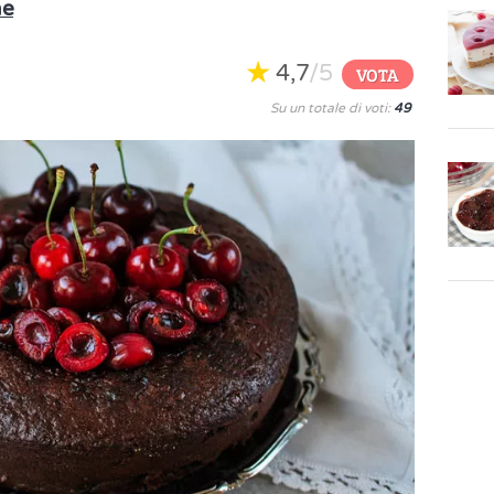
ne
4,7
/5
VOTA
Su un totale di voti:
49