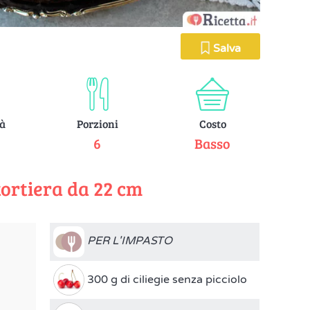
Salva
tà
Porzioni
Costo
e
6
Basso
tortiera da 22 cm
PER L'IMPASTO
300 g di ciliegie senza picciolo