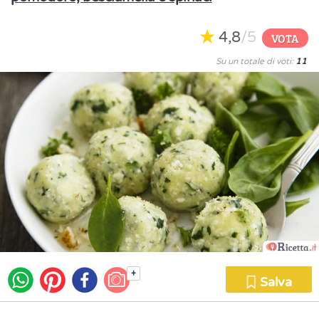
4,8
/5
VOTA
Su un totale di voti:
11
+
Salva