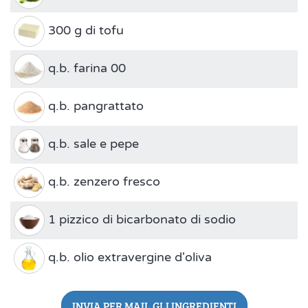
300 g di tofu
q.b. farina 00
q.b. pangrattato
q.b. sale e pepe
q.b. zenzero fresco
1 pizzico di bicarbonato di sodio
q.b. olio extravergine d'oliva
INVIA PER MAIL GLI INGREDIENTI