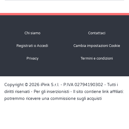
La pasta va cotta?
Rispondi
Ricetta.it
Chi siamo
Contattaci
ha scritto: domenica 28 novembre 2021
Registrati o Accedi
Cambia impostazioni Cookie
Se usi le sfoglie fresche del banco frigo, no
Privacy
Termini e condizioni
Rispondi
Daniela
domenica 4 ottobre 2020
Copyright © 2026 iPink S.r.l. - P.IVA 02794190302 - Tutti i
diritti riservati -
Per gli inserzionisti
- Il sito contiene link affiliati:
potremmo ricevere una commissione sugli acquisti
Apposta della besciamella cosa posso sostituire
Rispondi
Ricetta.it