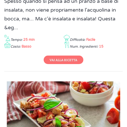
Spesso quando si pensa ad un pranzo a base di
insalata, non viene propriamente l'acquolina in
bocca, ma... Ma c'è insalata e insalata! Questa
&eg...
Tempo:
25 min
Difficoltà:
Facile
Costo:
Basso
Num. Ingredienti:
15
VAI ALLA RICETTA