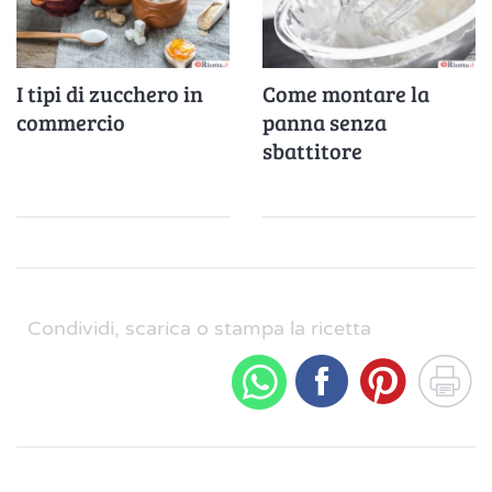
I tipi di zucchero in
Come montare la
commercio
panna senza
sbattitore
Condividi, scarica o stampa la ricetta