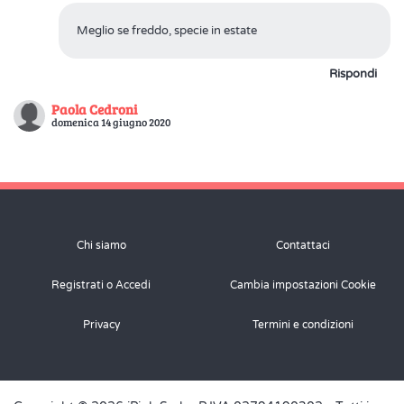
Meglio se freddo, specie in estate
Rispondi
Paola Cedroni
domenica 14 giugno 2020
Scusa rettifico quello che ho scritto prima volevo dire posso
usare la pasta brisé per questa ricetta visto che il mio tempo è
proprio poco
Chi siamo
Contattaci
Rispondi
Registrati o Accedi
Cambia impostazioni Cookie
Ricetta.it
ha scritto: domenica 14 giugno 2020
Privacy
Termini e condizioni
Sì Paola