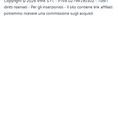
Copyright © 2026 iPink S.r.l. - P.IVA 02794190302 - Tutti i
Rispondi
diritti riservati -
Per gli inserzionisti
- Il sito contiene link affiliati:
Paola Cedroni
potremmo ricevere una commissione sugli acquisti
domenica 14 giugno 2020
Usare la pasta frolla già pronta tipo quella della Buitoni?...grazie
Rispondi
Ricetta.it
ha scritto: domenica 14 giugno 2020
Sarebbe tutta un'altra ricetta
Rispondi
Monica
venerdì 12 giugno 2020