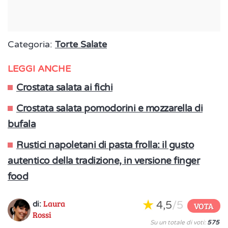
Categoria:
Torte Salate
LEGGI ANCHE
Crostata salata ai fichi
Crostata salata pomodorini e mozzarella di
bufala
Rustici napoletani di pasta frolla: il gusto
autentico della tradizione, in versione finger
food
Laura
4,5
/5
di:
VOTA
Rossi
Su un totale di voti:
575