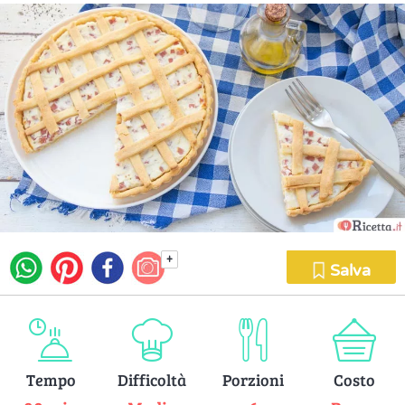
+
Salva
Tempo
Difficoltà
Porzioni
Costo