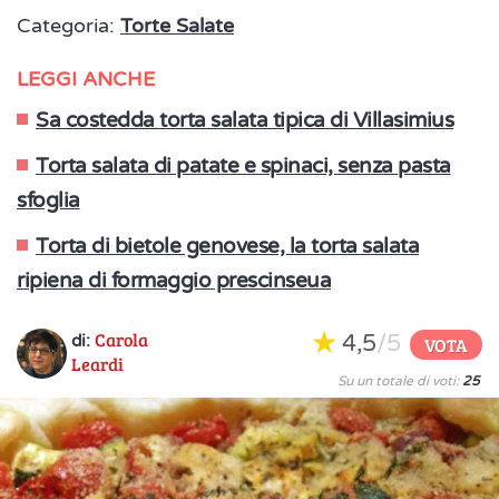
Categoria:
Torte Salate
LEGGI ANCHE
Sa costedda torta salata tipica di Villasimius
Torta salata di patate e spinaci, senza pasta
sfoglia
Torta di bietole genovese, la torta salata
ripiena di formaggio prescinseua
Carola
4,5
/5
di:
VOTA
Leardi
Su un totale di voti:
25