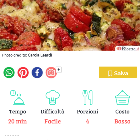
Photo credits:
Carola Leardi
+
Salva
Tempo
Difficoltà
Porzioni
Costo
20 min
Facile
4
Basso