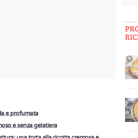
PR
RIC
da e profumata
moso e senza gelatiera
tura: una torta alla ricotta cremosa e