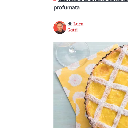
profumata
Luca
di:
Gatti