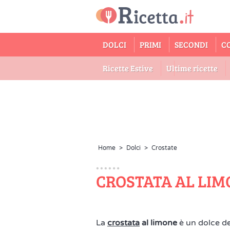
DOLCI
PRIMI
SECONDI
C
Ricette Estive
Ultime ricette
Home
>
Dolci
>
Crostate
CROSTATA AL LI
La
crostata
al limone
è un dolce de