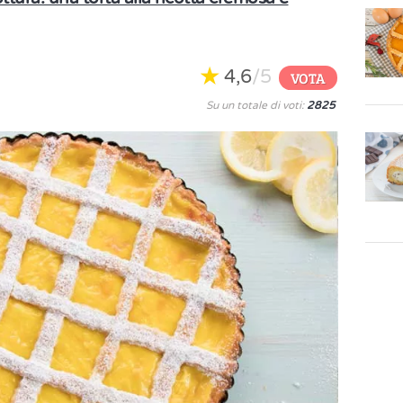
4,6
/5
VOTA
Su un totale di voti:
2825