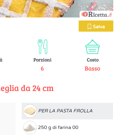
Salva
tà
Porzioni
Costo
e
6
Basso
teglia da 24 cm
PER LA PASTA FROLLA
250 g di farina 00