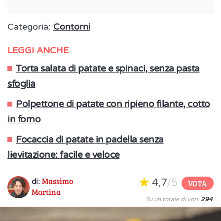
Categoria:
Contorni
LEGGI ANCHE
Torta salata di patate e spinaci, senza pasta
sfoglia
Polpettone di patate con ripieno filante, cotto
in forno
Focaccia di patate in padella senza
lievitazione: facile e veloce
Massimo
4,7
/5
di:
VOTA
Martina
Su un totale di voti:
294