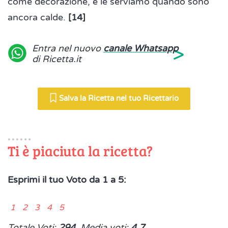
come decorazione, e le serviamo quando sono
ancora calde.
[14]
>
Entra nel nuovo
canale Whatsapp
di Ricetta.it
Salva la Ricetta nel tuo Ricettario
Ti è piaciuta la ricetta?
Esprimi il tuo Voto da 1 a 5:
1 2 3 4 5
Totale Voti:
294
, Media voti:
4.7