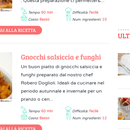
. Questa preparazione ci permetter&...
Tempo:
60 min
Difficoltà:
Facile
Costo:
Basso
Num. ingredienti:
10
AI ALLA RICETTA
ULT
Gnocchi salsiccia e funghi
Un buon piatto di gnocchi salsiccia e
funghi preparato dal nostro chef
Robero Doglioli. Ideali da cucinare nel
periodo autunnale e invernale per un
pranzo o cen...
Tempo:
60 min
Difficoltà:
Facile
Costo:
Basso
Num. ingredienti:
12
AI ALLA RICETTA