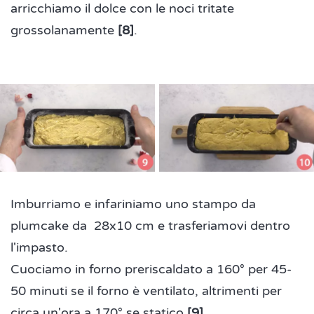
arricchiamo il dolce con le noci tritate
grossolanamente
[8]
.
Imburriamo e infariniamo uno stampo da
plumcake da 28x10 cm e trasferiamovi dentro
l'impasto.
Cuociamo in forno preriscaldato a 160° per 45-
50 minuti se il forno è ventilato, altrimenti per
circa un'ora a 170° se statico
[9]
.