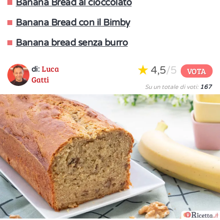
Banana Bread al cioccolato
Banana Bread con il Bimby
Banana bread senza burro
Luca
4,5
/5
di:
VOTA
Gatti
Su un totale di voti:
167