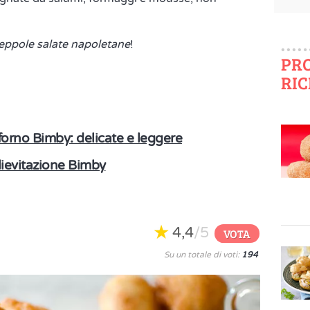
eppole salate napoletane
!
PR
RIC
forno Bimby: delicate e leggere
lievitazione Bimby
4,4
/5
VOTA
Su un totale di voti:
194