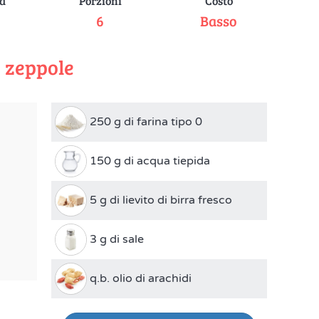
tà
Porzioni
Costo
e
6
Basso
5 zeppole
250 g di farina tipo 0
150 g di acqua tiepida
5 g di lievito di birra fresco
3 g di sale
q.b. olio di arachidi