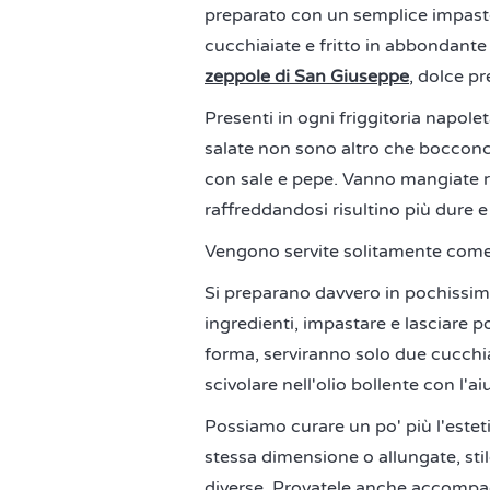
preparato con un semplice impasto 
cucchiaiate e fritto in abbondante 
zeppole di San Giuseppe
, dolce pr
Presenti in ogni friggitoria napol
salate non sono altro che bocconcin
con sale e pepe. Vanno mangiate r
raffreddandosi risultino più dure 
Vengono servite solitamente come 
Si preparano davvero in pochissimi 
ingredienti, impastare e lasciare po
forma, serviranno solo due cucchiai
scivolare nell'olio bollente con l'
Possiamo curare un po' più l'estetic
stessa dimensione o allungate, sti
diverse. Provatele anche accompa