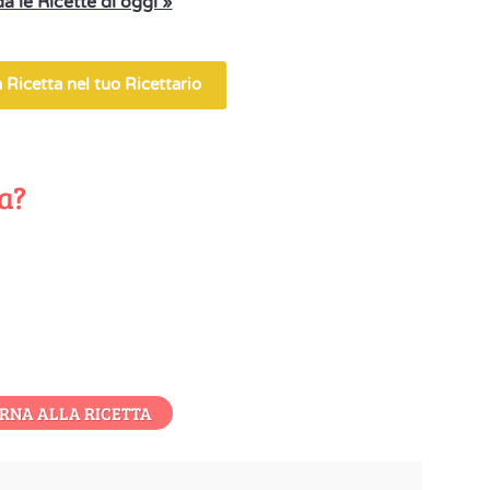
a le Ricette di oggi »
 Ricetta nel tuo Ricettario
ta?
RNA ALLA RICETTA