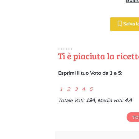
Guard
Salva la
Ti è piaciuta la ricet
Esprimi il tuo Voto da 1 a 5:
1 2 3 4 5
Totale Voti:
194
, Media voti:
4.4
TO