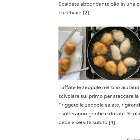
Scaldate abbondante olio in una pa
cucchiaio [2].
Tuffate le zeppole nell’olio aiuta
scivolare sul primo per staccare la 
Friggete le zeppole salate, rigira
risulteranno gonfie e dorate. Scola
pepe e servite subito [4].