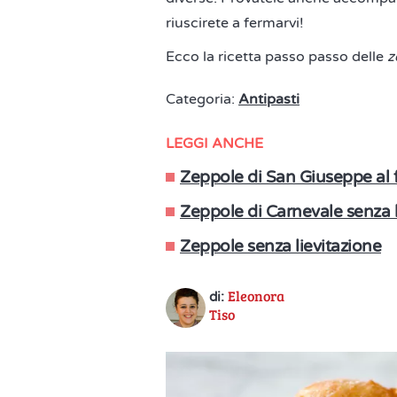
riuscirete a fermarvi!
Ecco la ricetta passo passo delle
z
Categoria:
Antipasti
LEGGI ANCHE
Zeppole di San Giuseppe al 
Zeppole di Carnevale senza 
Zeppole senza lievitazione
Eleonora
di:
Tiso