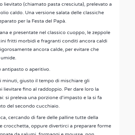
lievitato (chiamato pasta cresciuta), prelevato a
olio caldo. Una versione salata delle classiche
eparato per la Festa del Papà.
etana e presentate nel classico cuoppo, le zeppole
i fritti morbidi e fragranti conditi ancora caldi
igorosamente ancora calde, per evitare che
e umide.
antipasto o aperitivo.
minuti, giusto il tempo di mischiare gli
i lievitare fino al raddoppio. Per dare loro la
: si preleva una porzione d'impasto e la si fa
aiuto del secondo cucchiaio.
a, cercando di fare delle palline tutte della
le crocchetta, oppure divertirci a preparare forme
gnate da salumi, formaggi e mousse, non