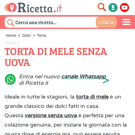
Home
>
Dolci
>
Torte
TORTA DI MELE SENZA
UOVA
>
Entra nel nuovo
canale Whatsapp
di Ricetta.it
Ideale in tutte le stagioni, la
torta di mele
è un
grande classico dei dolci fatti in casa.
Questa
versione
senza uova
è perfetta per una
colazione genuina, per iniziare la giornata con la
giusta dose di energia ma, può essere servita