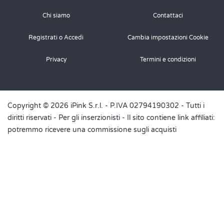
pasta frolla, ho provato aggiungendo più amaretti ma il
risultato non cambia
Chi siamo
Contattaci
Rispondi
Registrati o Accedi
Cambia impostazioni Cookie
Ricetta.it
Privacy
Termini e condizioni
ha scritto: sabato 30 ottobre 2021
Ciao Sharon, devo impastare con le dita e con
Copyright © 2026 iPink S.r.l. - P.IVA 02794190302 - Tutti i
delicatezza. Altrimenti verrà una classica pasta frolla ☺️
diritti riservati -
Per gli inserzionisti
- Il sito contiene link affiliati:
potremmo ricevere una commissione sugli acquisti
Rispondi
Glo
venerdì 18 dicembre 2020
Buonasera, posso omettere l’uovo? O con cosa posso
sostituirlo?