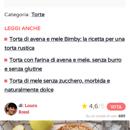
Categoria:
Torte
LEGGI ANCHE
Torta di avena e mele Bimby: la ricetta per una
torta rustica
Torta con farina di avena e mele, senza burro
e senza glutine
Torta di mele senza zucchero, morbida e
naturalmente dolce
Laura
4,6
/5
di:
VOTA
Rossi
Su un totale di voti:
685