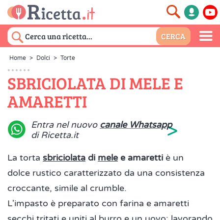
Home
>
Dolci
>
Torte
SBRICIOLATA DI MELE E
AMARETTI
>
Entra nel nuovo
canale Whatsapp
di Ricetta.it
La torta
sbriciolata
di
mele
e amaretti
è un
dolce rustico caratterizzato da una consistenza
croccante, simile al crumble.
L'impasto è preparato con farina e amaretti
secchi tritati e uniti al burro e un uovo: lavorando