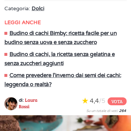
Categoria:
Dolci
LEGGI ANCHE
Budino di cachi Bimby: ricetta facile per un
budino senza uova e senza zucchero
Budino di cachi, la ricetta senza gelatina e
senza zuccheri aggiunti
Come prevedere l'inverno dai semi dei cachi:
leggenda o realtà?
Laura
4,4
/5
di:
VOTA
Rossi
Su un totale di voti:
264