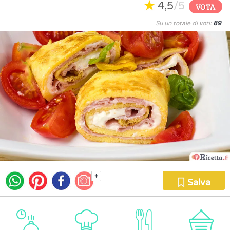
4,5
/5
VOTA
Su un totale di voti:
89
+
Salva