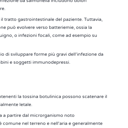
'infezione da salmonella includono dolori
re.
il tratto gastrointestinale del paziente. Tuttavia,
ione può evolvere verso batteriemie, ossia la
guigno, o infezioni focali, come ad esempio su
hio di sviluppare forme più gravi dell'infezione da
mbini e soggetti immunodepressi.
tenenti la tossina botulinica possono scatenare il
almente letale.
pa a partire dal microrganismo noto
 è comune nel terreno e nell'aria e generalmente