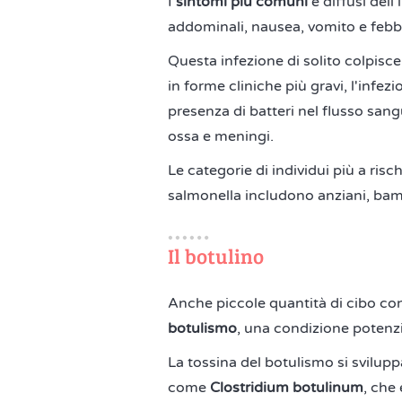
I
sintomi più comuni
e diffusi dell
addominali, nausea, vomito e febb
Questa infezione di solito colpisce 
in forme cliniche più gravi, l'infez
presenza di batteri nel flusso san
ossa e meningi.
Le categorie di individui più a risc
salmonella includono anziani, ba
Il botulino
Anche piccole quantità di cibo con
botulismo
, una condizione potenzi
La tossina del botulismo si svilup
come
Clostridium botulinum
, che