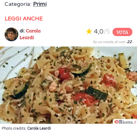
Categoria:
Primi
LEGGI ANCHE
Carola
4,0
/5
di:
VOTA
Leardi
Su un totale di voti:
22
Photo credits:
Carola Leardi