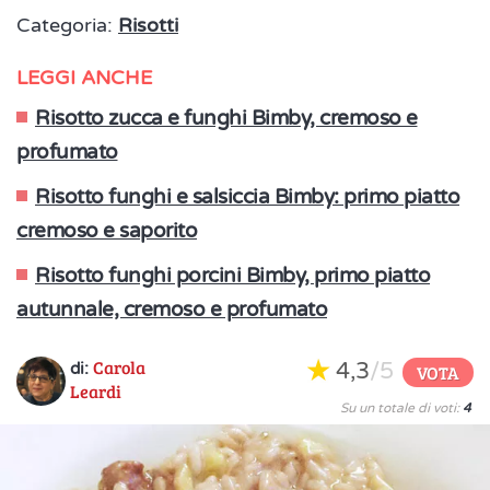
Categoria:
Risotti
LEGGI ANCHE
Risotto zucca e funghi Bimby, cremoso e
profumato
Risotto funghi e salsiccia Bimby: primo piatto
cremoso e saporito
Risotto funghi porcini Bimby, primo piatto
autunnale, cremoso e profumato
Carola
4,3
/5
di:
VOTA
Leardi
Su un totale di voti:
4