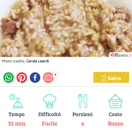
Photo credits:
Carola Leardi
+
Salva
Tempo
Difficoltà
Porzioni
Costo
35 min
Facile
4
Basso