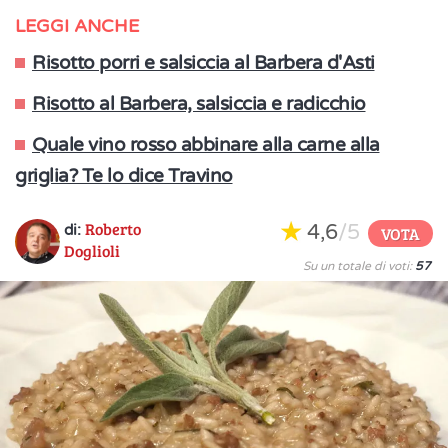
LEGGI ANCHE
Risotto porri e salsiccia al Barbera d'Asti
Risotto al Barbera, salsiccia e radicchio
Quale vino rosso abbinare alla carne alla
griglia? Te lo dice Travino
Roberto
4,6
/5
di:
VOTA
Doglioli
Su un totale di voti:
57