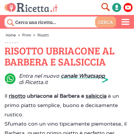
Home
>
Primi
>
Risotti
RISOTTO UBRIACONE AL
BARBERA E SALSICCIA
>
Entra nel nuovo
canale Whatsapp
di Ricetta.it
Il
risotto
ubriacone al Barbera e
salsiccia
è un
primo piatto semplice, buono e decisamente
rustico.
Sfumato con un vino tipicamente piemontese, il
Barbera, questo primo piatto è perfetto per