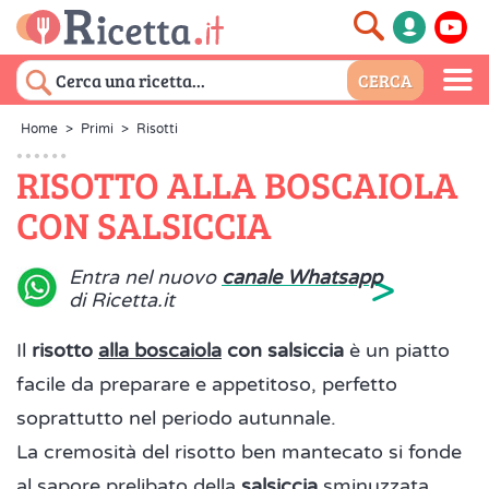
Home
>
Primi
>
Risotti
RISOTTO ALLA BOSCAIOLA
CON SALSICCIA
>
Entra nel nuovo
canale Whatsapp
di Ricetta.it
Il
risotto
alla boscaiola
con salsiccia
è un piatto
facile da preparare e appetitoso, perfetto
soprattutto nel periodo autunnale.
La cremosità del risotto ben mantecato si fonde
al sapore prelibato della
salsiccia
sminuzzata,